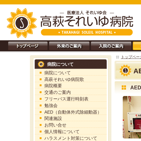
トップペー
病院について
A
病院について
高萩それいゆ病院歌
病院概要
AE
交通のご案内
フリーバス運行時刻表
勉強会
AED（自動体外式除細動器）
関連施設
お問い合せ
個人情報について
ハラスメント対策について