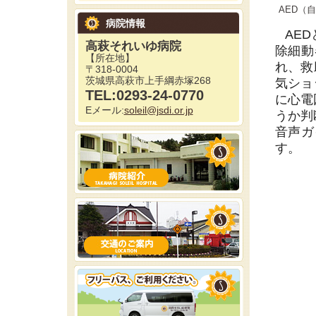
AED（
病院情報
AEDと
高萩それいゆ病院
除細動
【所在地】
れ、救
〒318-0004
茨城県高萩市上手綱赤塚268
気ショ
TEL:0293-24-0770
に心電
Eメール:
soleil@jsdi.or.jp
うか判
音声ガ
す。