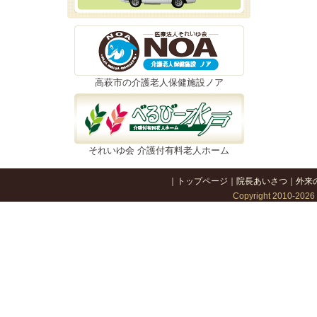
高萩市の介護老人保健施設ノア
それいゆ会 介護付有料老人ホーム
｜
トップページ
｜
院長あいさつ
｜
外来
Copyright 2010-202