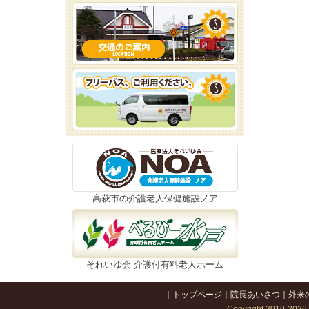
高萩市の介護老人保健施設ノア
それいゆ会 介護付有料老人ホーム
｜
トップページ
｜
院長あいさつ
｜
外来