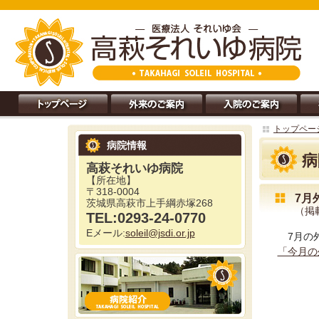
トップペー
病院情報
病
高萩それいゆ病院
【所在地】
〒318-0004
7月
茨城県高萩市上手綱赤塚268
（掲載
TEL:0293-24-0770
Eメール:
soleil@jsdi.or.jp
7月の
「今月の