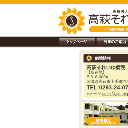
病院情報
高萩それいゆ病院
【所在地】
〒318-0004
茨城県高萩市上手綱赤塚
TEL:0293-24-0
Eメール:
soleil@jsdi.or.