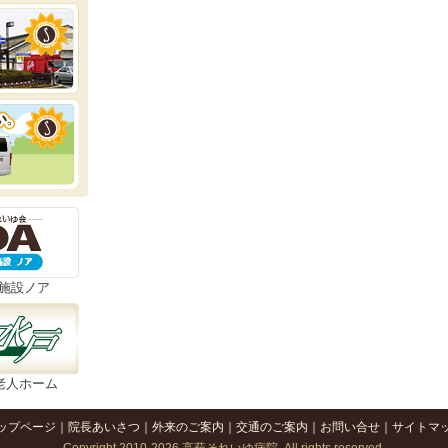
施設ノア
老人ホーム
ップページ
｜
院長あいさつ
｜
外来のご案内
｜
交通のご案内
｜
お問い合せ
｜
サイトマ