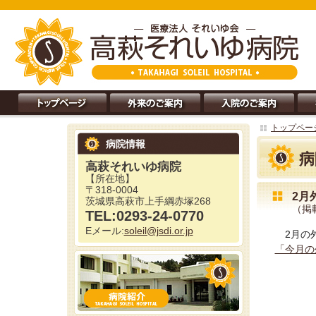
トップペー
病院情報
病
高萩それいゆ病院
【所在地】
〒318-0004
2月
茨城県高萩市上手綱赤塚268
（掲
TEL:0293-24-0770
Eメール:
soleil@jsdi.or.jp
2月の
「今月の