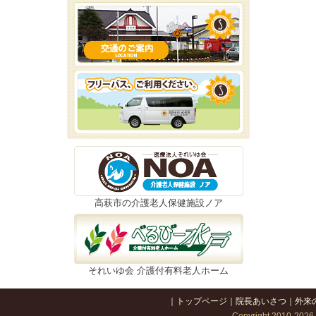
高萩市の介護老人保健施設ノア
それいゆ会 介護付有料老人ホーム
｜
トップページ
｜
院長あいさつ
｜
外来