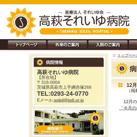
トップペー
病院情報
病
高萩それいゆ病院
【所在地】
〒318-0004
12
茨城県高萩市上手綱赤塚268
（掲載
TEL:0293-24-0770
Eメール:
soleil@jsdi.or.jp
12月
「今月の