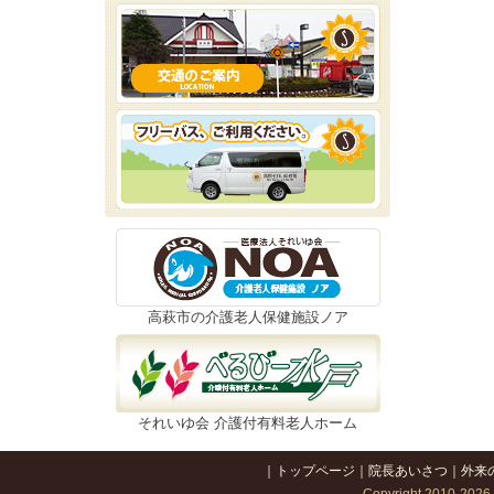
高萩市の介護老人保健施設ノア
それいゆ会 介護付有料老人ホーム
｜
トップページ
｜
院長あいさつ
｜
外来