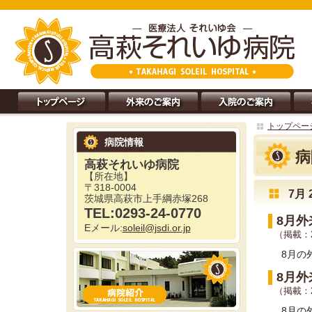
トップペー
病院情報
病
高萩それいゆ病院
【所在地】
〒318-0004
7月 
茨城県高萩市上手綱赤塚268
TEL:0293-24-0770
8月外
Eメール:
soleil@jsdi.or.jp
（掲載：2
8月の
8月外
（掲載：2
8月の