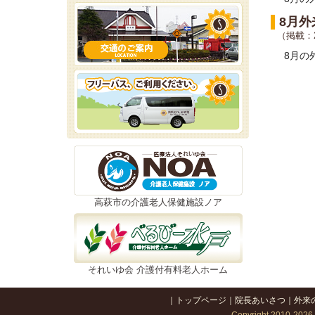
8月外
（掲載：2
8月の
高萩市の介護老人保健施設ノア
それいゆ会 介護付有料老人ホーム
｜
トップページ
｜
院長あいさつ
｜
外来