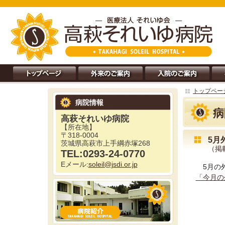
トップペー
病院情報
病
高萩それいゆ病院
【所在地】
〒318-0004
5月
茨城県高萩市上手綱赤塚268
（掲載
TEL:0293-24-0770
Eメール:
soleil@jsdi.or.jp
5月の
「今月の