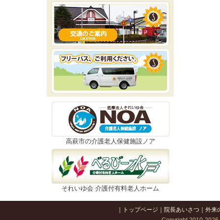
高萩市の介護老人保健施設ノア
それいゆ会 介護付有料老人ホーム
｜
トップページ
｜
院長あいさつ
｜
外来