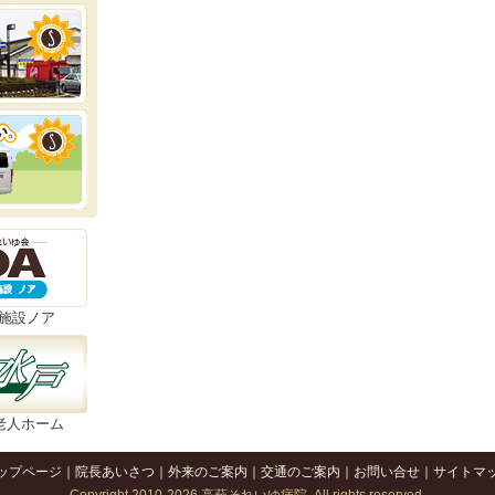
施設ノア
老人ホーム
ップページ
｜
院長あいさつ
｜
外来のご案内
｜
交通のご案内
｜
お問い合せ
｜
サイトマ