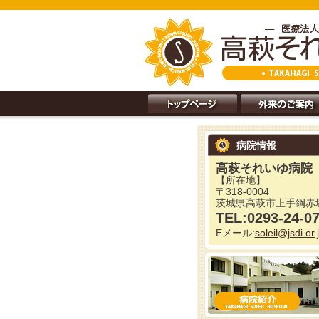
病院情報
高萩それいゆ病院
【所在地】
〒318-0004
茨城県高萩市上手綱赤塚
TEL:0293-24-0
Eメール:
soleil@jsdi.or.