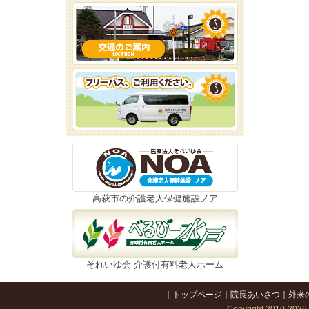
高萩市の介護老人保健施設ノア
それいゆ会 介護付有料老人ホーム
｜
トップページ
｜
院長あいさつ
｜
外来