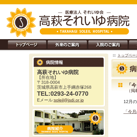
トップペー
病院情報
病
高萩それいゆ病院
【所在地】
〒318-0004
「今
茨城県高萩市上手綱赤塚268
（掲載
TEL:0293-24-0770
Eメール:
soleil@jsdi.or.jp
12月
「今月