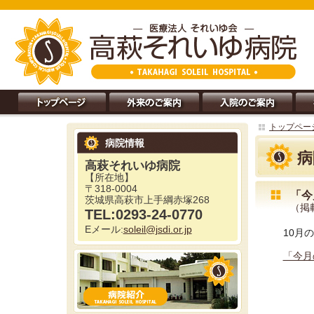
トップペー
病院情報
病
高萩それいゆ病院
【所在地】
〒318-0004
「今
茨城県高萩市上手綱赤塚268
（掲載
TEL:0293-24-0770
Eメール:
soleil@jsdi.or.jp
10月
「今月