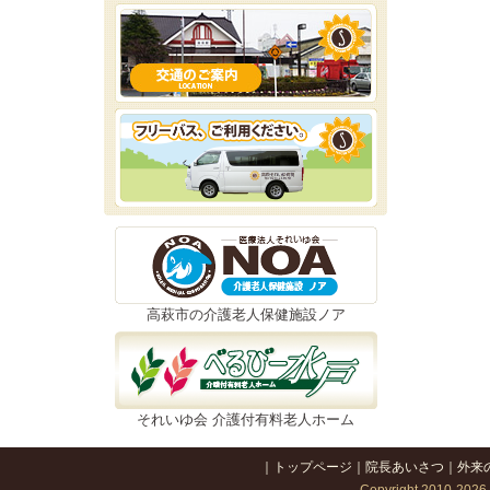
高萩市の介護老人保健施設ノア
それいゆ会 介護付有料老人ホーム
｜
トップページ
｜
院長あいさつ
｜
外来