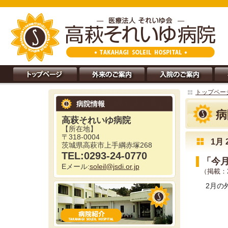
トップペー
病院情報
病
高萩それいゆ病院
【所在地】
〒318-0004
1月 
茨城県高萩市上手綱赤塚268
TEL:0293-24-0770
「今
Eメール:
soleil@jsdi.or.jp
（掲載：2
2月の