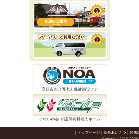
高萩市の介護老人保健施設ノア
それいゆ会 介護付有料老人ホーム
｜
トップページ
｜
院長あいさつ
｜
外来