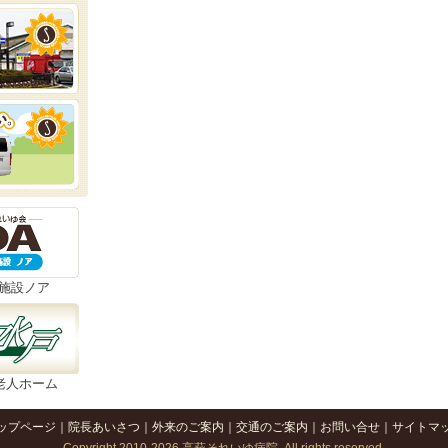
施設ノア
老人ホーム
ップページ
｜
院長あいさつ
｜
外来のご案内
｜
交通のご案内
｜
お問い合せ
｜
サイトマ