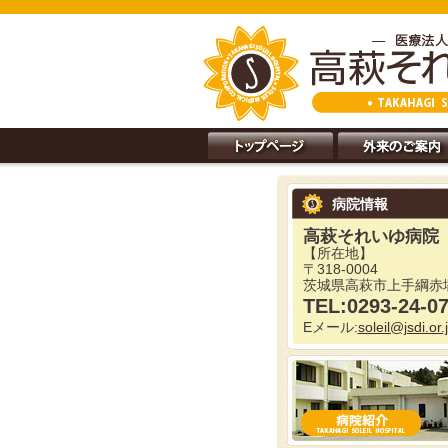
病院情報
高萩それいゆ病院
【所在地】
〒318-0004
茨城県高萩市上手綱赤塚
TEL:0293-24-0
Eメール:
soleil@jsdi.or.