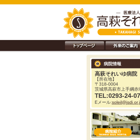
病院情報
高萩それいゆ病院
【所在地】
〒318-0004
茨城県高萩市上手綱赤塚
TEL:0293-24-0
Eメール:
soleil@jsdi.or.