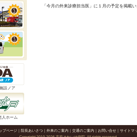
「今月の外来診療担当医」に１月の予定を掲載い
施設ノア
老人ホーム
ップページ
｜
院長あいさつ
｜
外来のご案内
｜
交通のご案内
｜
お問い合せ
｜
サイトマ