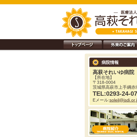
病院情報
高萩それいゆ病院
【所在地】
〒318-0004
茨城県高萩市上手綱赤塚
TEL:0293-24-0
Eメール:
soleil@jsdi.or.